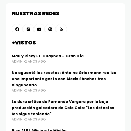
NUESTRAS REDES
+VISTOS
Mau y Ricky Ft. Guaynaa – Gran Día
ADMIN
2 AÑOS AGO
No aguantó las recetas: Antoine Griezmann realiza
una importante gesto con Alexis Sánchez tras
ningunearlo
ADMIN
2 AÑOS AGO
La dura crítica de Fernando Vergara por la baja
producción goleadora de Colo Colo: "Los defectos
los sigue teniendo"
ADMIN
2 AÑOS AGO
Piso 21 Ft. Wisin – La Misión