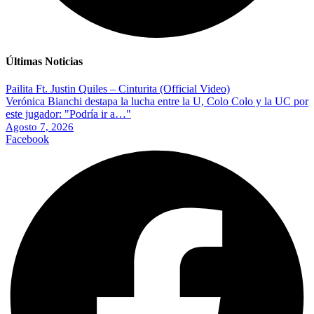
Últimas Noticias
Pailita Ft. Justin Quiles – Cinturita (Official Video)
Verónica Bianchi destapa la lucha entre la U, Colo Colo y la UC por
este jugador: "Podría ir a…"
Agosto 7, 2026
Facebook