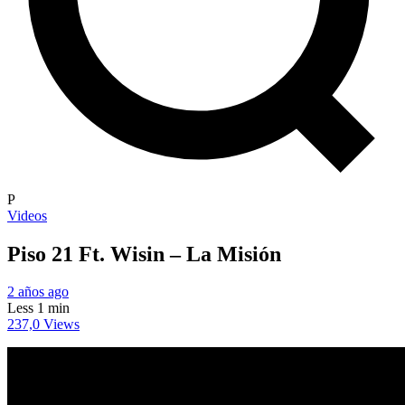
P
Videos
Piso 21 Ft. Wisin – La Misión
2 años ago
Less 1 min
237,0 Views