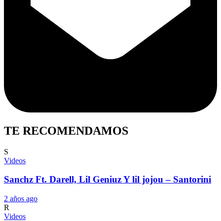
TE RECOMENDAMOS
S
Videos
Sanchz Ft. Darell, Lil Geniuz Y lil jojou – Santorini
2 años ago
R
Videos