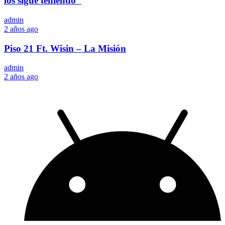
los sigue teniendo"
admin
2 años ago
Piso 21 Ft. Wisin – La Misión
admin
2 años ago