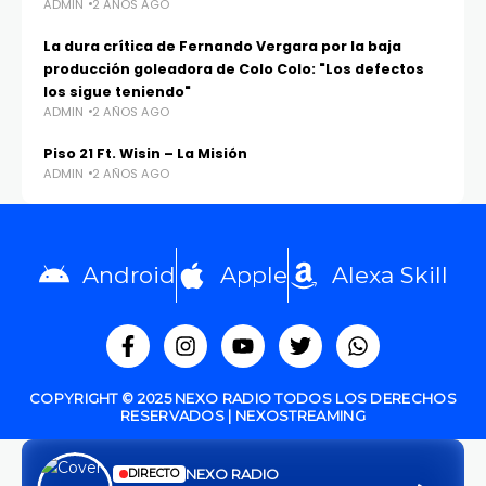
ADMIN
2 AÑOS AGO
La dura crítica de Fernando Vergara por la baja
producción goleadora de Colo Colo: "Los defectos
los sigue teniendo"
ADMIN
2 AÑOS AGO
Piso 21 Ft. Wisin – La Misión
ADMIN
2 AÑOS AGO
Android
Apple
Alexa Skill
COPYRIGHT © 2025 NEXO RADIO TODOS LOS DERECHOS
RESERVADOS | NEXOSTREAMING
NEXO RADIO
DIRECTO