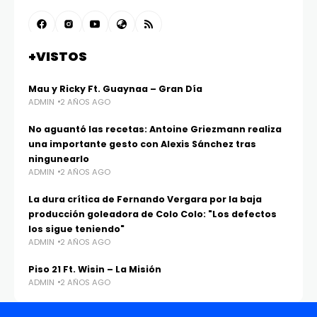
+VISTOS
Mau y Ricky Ft. Guaynaa – Gran Día
ADMIN
2 AÑOS AGO
No aguantó las recetas: Antoine Griezmann realiza
una importante gesto con Alexis Sánchez tras
ningunearlo
ADMIN
2 AÑOS AGO
La dura crítica de Fernando Vergara por la baja
producción goleadora de Colo Colo: "Los defectos
los sigue teniendo"
ADMIN
2 AÑOS AGO
Piso 21 Ft. Wisin – La Misión
ADMIN
2 AÑOS AGO