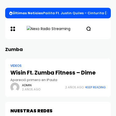
Últimas Noticias
Pailita Ft. Justin Quiles – Cinturita (Offi
Zumba
VIDEOS
Wisin Ft. Zumba Fitness – Dime
Apareció primero en IPauta
ADMIN
2 AÑOS AGO
KEEP READING
2 AÑOS AGO
NUESTRAS REDES