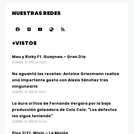
+VISTOS
Mau y Ricky Ft. Guaynaa – Gran Día
ADMIN
2 AÑOS AGO
No aguantó las recetas: Antoine Griezmann realiza
una importante gesto con Alexis Sánchez tras
ningunearlo
ADMIN
2 AÑOS AGO
La dura crítica de Fernando Vergara por la baja
producción goleadora de Colo Colo: "Los defectos
los sigue teniendo"
ADMIN
2 AÑOS AGO
Piso 21 Ft. Wisin – La Misión
ADMIN
2 AÑOS AGO