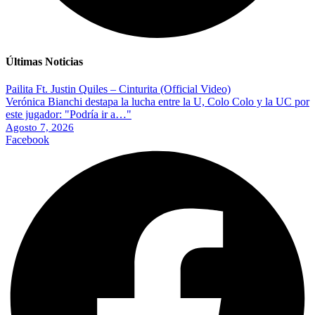
Últimas Noticias
Pailita Ft. Justin Quiles – Cinturita (Official Video)
Verónica Bianchi destapa la lucha entre la U, Colo Colo y la UC por
este jugador: "Podría ir a…"
Agosto 7, 2026
Facebook