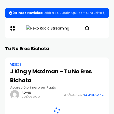
Últimas Noticias
Pailita Ft. Justin Quiles – Cinturita (Offi
Tu No Eres Bichota
VIDEOS
J King y Maximan – Tu No Eres
Bichota
Apareció primero en IPauta
ADMIN
2 AÑOS AGO
KEEP READING
2 AÑOS AGO