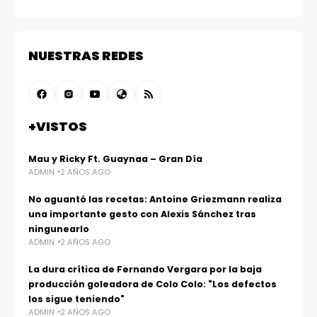
NUESTRAS REDES
+VISTOS
Mau y Ricky Ft. Guaynaa – Gran Día
ADMIN
2 AÑOS AGO
No aguantó las recetas: Antoine Griezmann realiza
una importante gesto con Alexis Sánchez tras
ningunearlo
ADMIN
2 AÑOS AGO
La dura crítica de Fernando Vergara por la baja
producción goleadora de Colo Colo: "Los defectos
los sigue teniendo"
ADMIN
2 AÑOS AGO