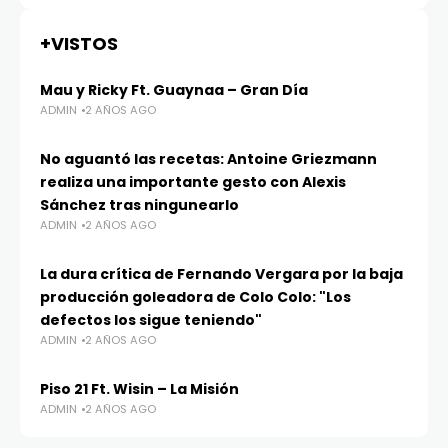
+VISTOS
Mau y Ricky Ft. Guaynaa – Gran Día
ADMIN
2 AÑOS AGO
No aguantó las recetas: Antoine Griezmann
realiza una importante gesto con Alexis
Sánchez tras ningunearlo
ADMIN
2 AÑOS AGO
La dura crítica de Fernando Vergara por la baja
producción goleadora de Colo Colo: "Los
defectos los sigue teniendo"
ADMIN
2 AÑOS AGO
Piso 21 Ft. Wisin – La Misión
ADMIN
2 AÑOS AGO