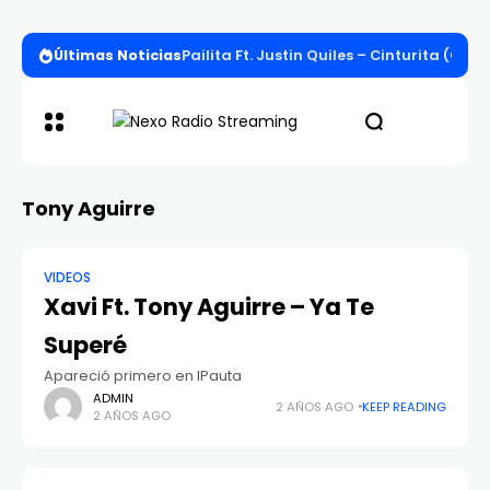
Últimas Noticias
Pailita Ft. Justin Quiles – Cinturita (Offi
Tony Aguirre
VIDEOS
Xavi Ft. Tony Aguirre – Ya Te
Superé
Apareció primero en IPauta
ADMIN
2 AÑOS AGO
KEEP READING
2 AÑOS AGO