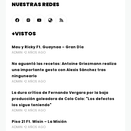
NUESTRAS REDES
+VISTOS
Mau y Ricky Ft. Guaynaa – Gran Día
ADMIN
2 AÑOS AGO
No aguantó las recetas: Antoine Griezmann realiza
una importante gesto con Alexis Sánchez tras
ningunearlo
ADMIN
2 AÑOS AGO
La dura crítica de Fernando Vergara por la baja
producción goleadora de Colo Colo: "Los defectos
los sigue teniendo"
ADMIN
2 AÑOS AGO
Piso 21 Ft. Wisin – La Misión
ADMIN
2 AÑOS AGO