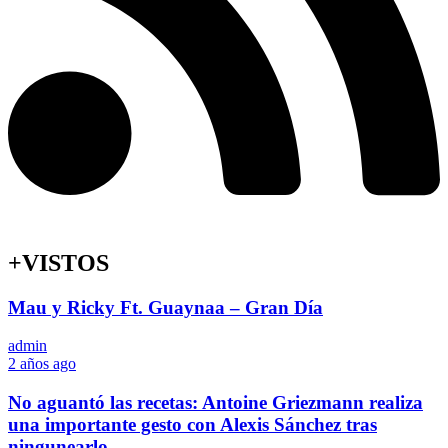
+VISTOS
Mau y Ricky Ft. Guaynaa – Gran Día
admin
2 años ago
No aguantó las recetas: Antoine Griezmann realiza
una importante gesto con Alexis Sánchez tras
ningunearlo