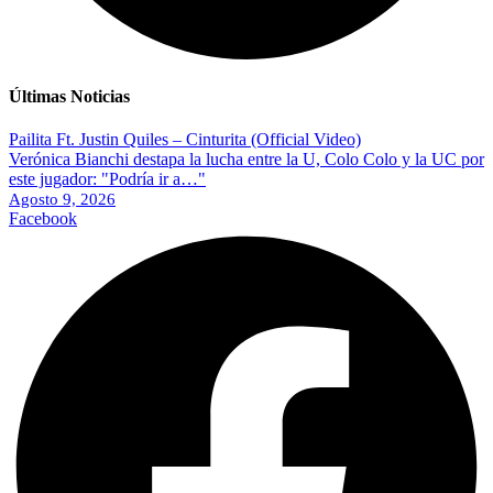
Últimas Noticias
Pailita Ft. Justin Quiles – Cinturita (Official Video)
Verónica Bianchi destapa la lucha entre la U, Colo Colo y la UC por
este jugador: "Podría ir a…"
Agosto 9, 2026
Facebook