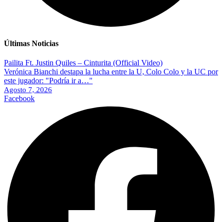
Últimas Noticias
Pailita Ft. Justin Quiles – Cinturita (Official Video)
Verónica Bianchi destapa la lucha entre la U, Colo Colo y la UC por
este jugador: "Podría ir a…"
Agosto 7, 2026
Facebook