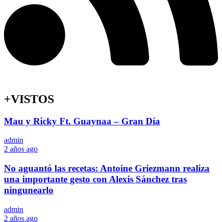
+VISTOS
Mau y Ricky Ft. Guaynaa – Gran Día
admin
2 años ago
No aguantó las recetas: Antoine Griezmann realiza
una importante gesto con Alexis Sánchez tras
ningunearlo
admin
2 años ago