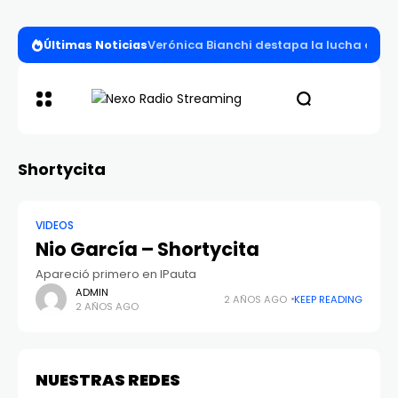
Últimas Noticias
Verónica Bianchi destapa la lucha entre l
Shortycita
VIDEOS
Nio García – Shortycita
Apareció primero en IPauta
ADMIN
2 AÑOS AGO
KEEP READING
2 AÑOS AGO
NUESTRAS REDES