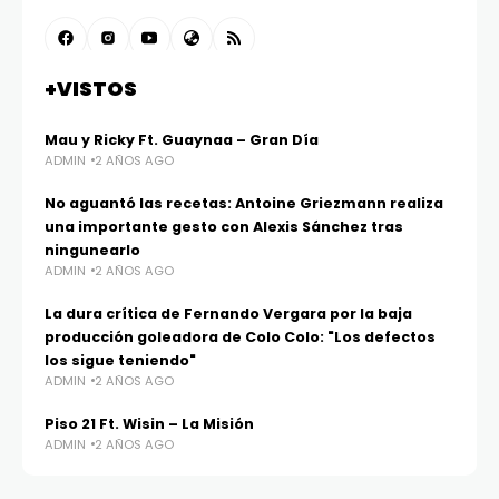
+VISTOS
Mau y Ricky Ft. Guaynaa – Gran Día
ADMIN
2 AÑOS AGO
No aguantó las recetas: Antoine Griezmann realiza
una importante gesto con Alexis Sánchez tras
ningunearlo
ADMIN
2 AÑOS AGO
La dura crítica de Fernando Vergara por la baja
producción goleadora de Colo Colo: "Los defectos
los sigue teniendo"
ADMIN
2 AÑOS AGO
Piso 21 Ft. Wisin – La Misión
ADMIN
2 AÑOS AGO