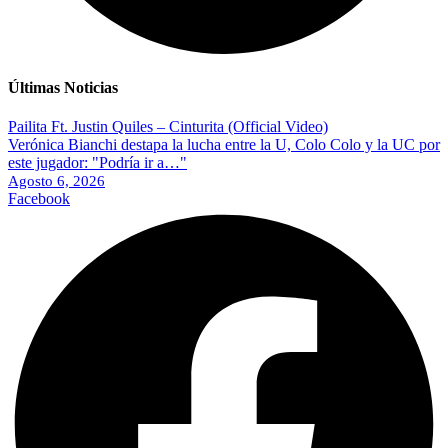
Últimas Noticias
Pailita Ft. Justin Quiles – Cinturita (Official Video)
Verónica Bianchi destapa la lucha entre la U, Colo Colo y la UC por
este jugador: "Podría ir a…"
Agosto 6, 2026
Facebook