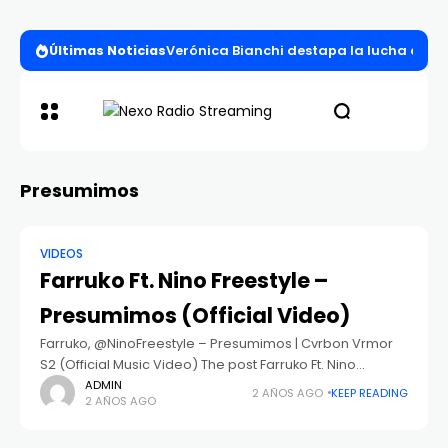
Últimas Noticias
Verónica Bianchi destapa la lucha entre l
Presumimos
VIDEOS
Farruko Ft. Nino Freestyle –
Presumimos (Official Video)
Farruko, ‪@NinoFreestyle‬ – Presumimos | Cvrbon Vrmor
S2 (Official Music Video) The post Farruko Ft. Nino
Freestyle – Presumimos (Official Video) appeared first
ADMIN
2 AÑOS AGO
KEEP READING
2 AÑOS AGO
on iPauta.Com. Apareció primero en IPauta