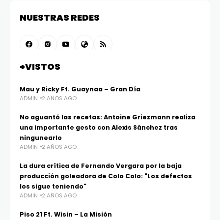
NUESTRAS REDES
+VISTOS
Mau y Ricky Ft. Guaynaa – Gran Día
ADMIN
2 AÑOS AGO
No aguantó las recetas: Antoine Griezmann realiza
una importante gesto con Alexis Sánchez tras
ningunearlo
ADMIN
2 AÑOS AGO
La dura crítica de Fernando Vergara por la baja
producción goleadora de Colo Colo: "Los defectos
los sigue teniendo"
ADMIN
2 AÑOS AGO
Piso 21 Ft. Wisin – La Misión