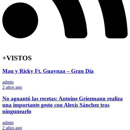
+VISTOS
Mau y Ricky Ft. Guaynaa – Gran Día
admin
2 años ago
No aguantó las recetas: Antoine Griezmann realiza
una importante gesto con Alexis Sánchez tras
ningunearlo
admin
2 años ago