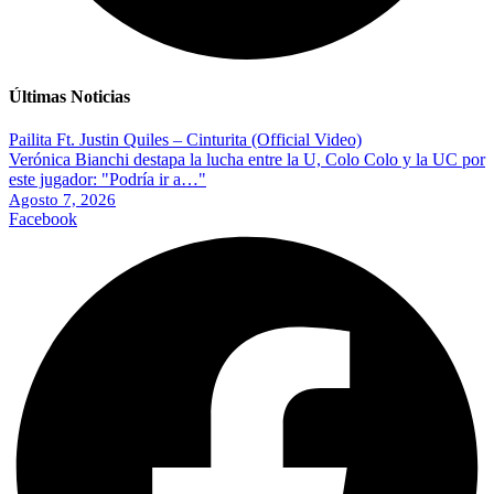
Últimas Noticias
Pailita Ft. Justin Quiles – Cinturita (Official Video)
Verónica Bianchi destapa la lucha entre la U, Colo Colo y la UC por
este jugador: "Podría ir a…"
Agosto 7, 2026
Facebook