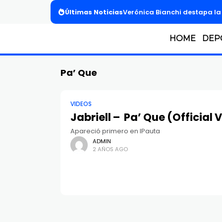
Últimas Noticias
Verónica Bianchi destapa la l
HOME
DEP
Pa’ Que
VIDEOS
Jabriell – Pa’ Que (Official 
Apareció primero en IPauta
ADMIN
2 AÑOS AGO