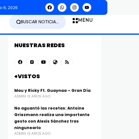
"
o 6, 2026
MENU
BUSCAR NOTICIA...
NUESTRAS REDES
+VISTOS
Mau y Ricky Ft. Guaynaa – Gran Día
ADMIN
2 AÑOS AGO
No aguantó las recetas: Antoine
Griezmann realiza una importante
gesto con Alexis Sánchez tras
ningunearlo
ADMIN
2 AÑOS AGO