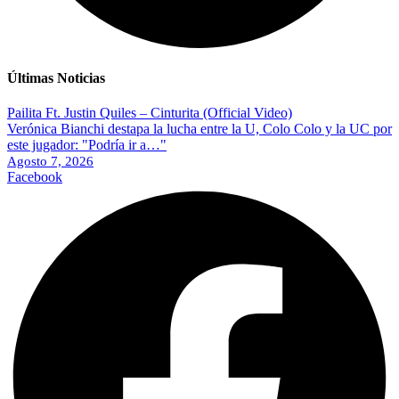
Últimas Noticias
Pailita Ft. Justin Quiles – Cinturita (Official Video)
Verónica Bianchi destapa la lucha entre la U, Colo Colo y la UC por
este jugador: "Podría ir a…"
Agosto 7, 2026
Facebook