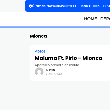
Últimas Noticias
Pailita Ft. Justin Quiles – Cin
HOME
DEP
Mionca
VIDEOS
Maluma Ft. Pirlo – Mionca
Apareció primero en IPauta
ADMIN
2 AÑOS AGO