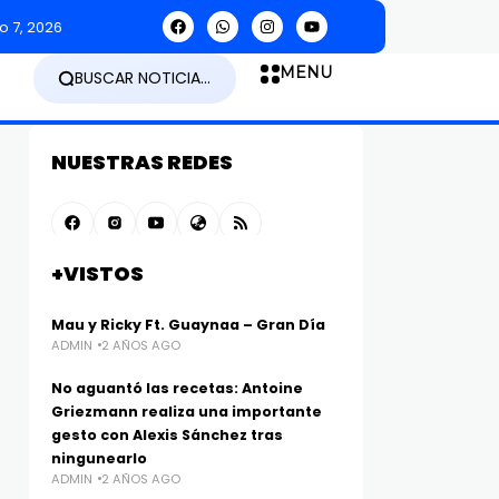
o 7, 2026
MENU
BUSCAR NOTICIA...
NUESTRAS REDES
+VISTOS
Mau y Ricky Ft. Guaynaa – Gran Día
ADMIN
2 AÑOS AGO
No aguantó las recetas: Antoine
Griezmann realiza una importante
gesto con Alexis Sánchez tras
ningunearlo
ADMIN
2 AÑOS AGO