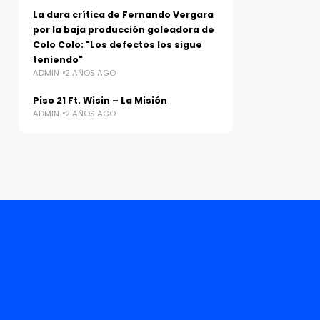
La dura crítica de Fernando Vergara
por la baja producción goleadora de
Colo Colo: "Los defectos los sigue
teniendo"
ADMIN
2 AÑOS AGO
Piso 21 Ft. Wisin – La Misión
ADMIN
2 AÑOS AGO