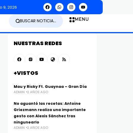
o 9, 2026
MENU
BUSCAR NOTICIA...
NUESTRAS REDES
+VISTOS
Mau y Ricky Ft. Guaynaa – Gran Día
ADMIN
2 AÑOS AGO
No aguantó las recetas: Antoine
Griezmann realiza una importante
gesto con Alexis Sánchez tras
ningunearlo
ADMIN
2 AÑOS AGO