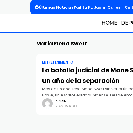
Últimas Noticias
Pailita Ft. Justin Quiles – Cin
HOME
DEP
María Elena Swett
ENTRETENIMIENTO
La batalla judicial de Mane 
un año de la separación
Más de un año lleva Mane Swett sin ver al únic
Bowe, un escritor estadounidense. Desde ento
ADMIN
2 AÑOS AGO