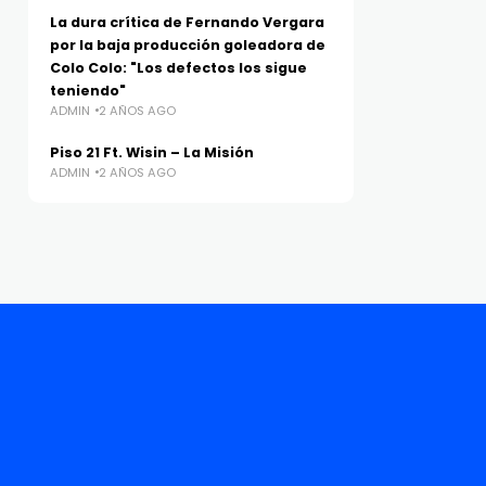
La dura crítica de Fernando Vergara
por la baja producción goleadora de
Colo Colo: "Los defectos los sigue
teniendo"
ADMIN
2 AÑOS AGO
Piso 21 Ft. Wisin – La Misión
ADMIN
2 AÑOS AGO