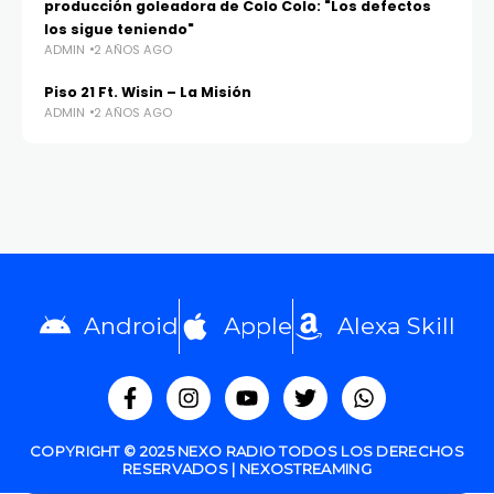
producción goleadora de Colo Colo: "Los defectos
los sigue teniendo"
ADMIN
2 AÑOS AGO
Piso 21 Ft. Wisin – La Misión
ADMIN
2 AÑOS AGO
Android
Apple
Alexa Skill
COPYRIGHT © 2025 NEXO RADIO TODOS LOS DERECHOS
RESERVADOS | NEXOSTREAMING