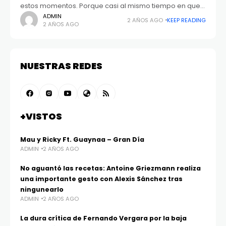
estos momentos. Porque casi al mismo tiempo en que
la ruptura de su relación con Luis Mateucci acapara
ADMIN
2 AÑOS AGO
KEEP READING
2 AÑOS AGO
titulares, quien fuera
NUESTRAS REDES
+VISTOS
Mau y Ricky Ft. Guaynaa – Gran Día
ADMIN
2 AÑOS AGO
No aguantó las recetas: Antoine Griezmann realiza
una importante gesto con Alexis Sánchez tras
ningunearlo
ADMIN
2 AÑOS AGO
La dura crítica de Fernando Vergara por la baja