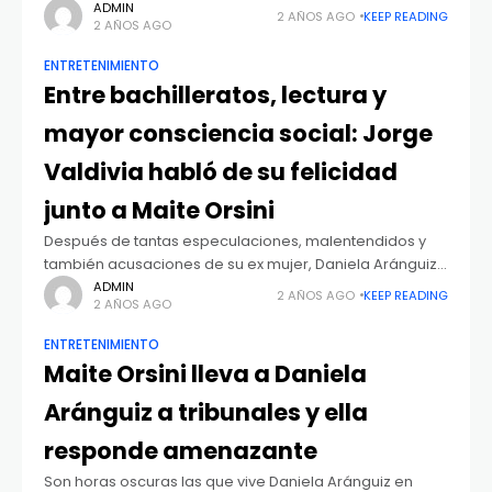
“Sábado” de El Mercurio, oportunidad en la que
ADMIN
2 AÑOS AGO
KEEP READING
2 AÑOS AGO
alababa
ENTRETENIMIENTO
Entre bachilleratos, lectura y
mayor consciencia social: Jorge
Valdivia habló de su felicidad
junto a Maite Orsini
Después de tantas especulaciones, malentendidos y
también acusaciones de su ex mujer, Daniela Aránguiz,
el Mago Valdivia salió, por primera vez de forma
ADMIN
2 AÑOS AGO
KEEP READING
2 AÑOS AGO
pública, a revelar su actual estado emocional
ENTRETENIMIENTO
Maite Orsini lleva a Daniela
Aránguiz a tribunales y ella
responde amenazante
Son horas oscuras las que vive Daniela Aránguiz en