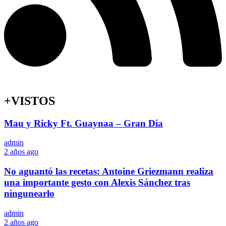
+VISTOS
Mau y Ricky Ft. Guaynaa – Gran Día
admin
2 años ago
No aguantó las recetas: Antoine Griezmann realiza
una importante gesto con Alexis Sánchez tras
ningunearlo
admin
2 años ago