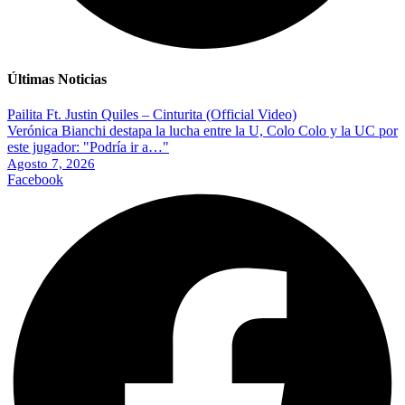
Últimas Noticias
Pailita Ft. Justin Quiles – Cinturita (Official Video)
Verónica Bianchi destapa la lucha entre la U, Colo Colo y la UC por
este jugador: "Podría ir a…"
Agosto 7, 2026
Facebook