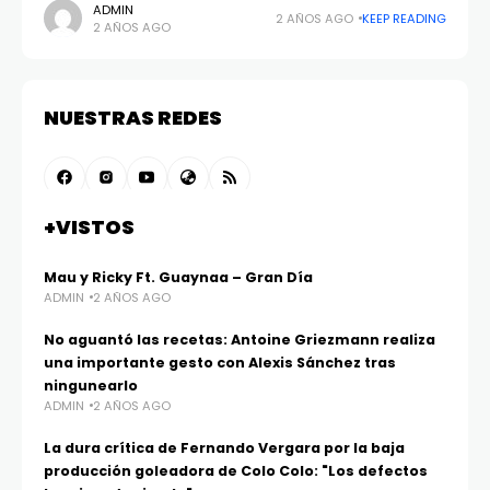
ADMIN
2 AÑOS AGO
KEEP READING
2 AÑOS AGO
NUESTRAS REDES
+VISTOS
Mau y Ricky Ft. Guaynaa – Gran Día
ADMIN
2 AÑOS AGO
No aguantó las recetas: Antoine Griezmann realiza
una importante gesto con Alexis Sánchez tras
ningunearlo
ADMIN
2 AÑOS AGO
La dura crítica de Fernando Vergara por la baja
producción goleadora de Colo Colo: "Los defectos