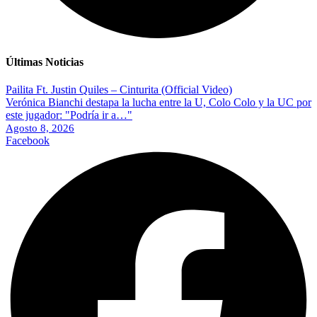
Últimas Noticias
Pailita Ft. Justin Quiles – Cinturita (Official Video)
Verónica Bianchi destapa la lucha entre la U, Colo Colo y la UC por
este jugador: "Podría ir a…"
Agosto 8, 2026
Facebook