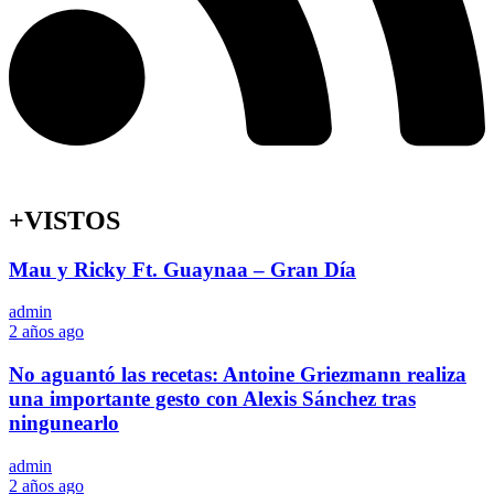
+VISTOS
Mau y Ricky Ft. Guaynaa – Gran Día
admin
2 años ago
No aguantó las recetas: Antoine Griezmann realiza
una importante gesto con Alexis Sánchez tras
ningunearlo
admin
2 años ago