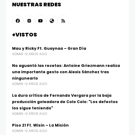
NUESTRAS REDES
+VISTOS
Mau y Ricky Ft. Guaynaa – Gran Día
ADMIN
2 AÑOS AGO
No aguantó las recetas: Antoine Griezmann realiza
una importante gesto con Alexis Sánchez tras
ningunearlo
ADMIN
2 AÑOS AGO
La dura crítica de Fernando Vergara por la baja
producción goleadora de Colo Colo: "Los defectos
los sigue teniendo"
ADMIN
2 AÑOS AGO
Piso 21 Ft. Wisin – La Misión
ADMIN
2 AÑOS AGO