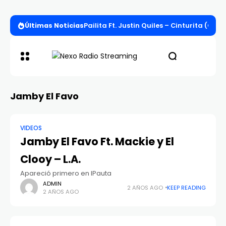
Últimas Noticias
Pailita Ft. Justin Quiles – Cinturita (Offi
Jamby El Favo
VIDEOS
Jamby El Favo Ft. Mackie y El
Clooy – L.A.
Apareció primero en IPauta
ADMIN
2 AÑOS AGO
KEEP READING
2 AÑOS AGO