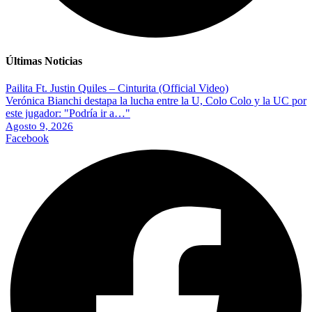
Últimas Noticias
Pailita Ft. Justin Quiles – Cinturita (Official Video)
Verónica Bianchi destapa la lucha entre la U, Colo Colo y la UC por
este jugador: "Podría ir a…"
Agosto 9, 2026
Facebook