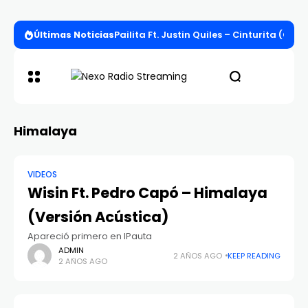
Últimas Noticias
Pailita Ft. Justin Quiles – Cinturita (Offi
Himalaya
VIDEOS
Wisin Ft. Pedro Capó – Himalaya
(Versión Acústica)
Apareció primero en IPauta
ADMIN
2 AÑOS AGO
KEEP READING
2 AÑOS AGO