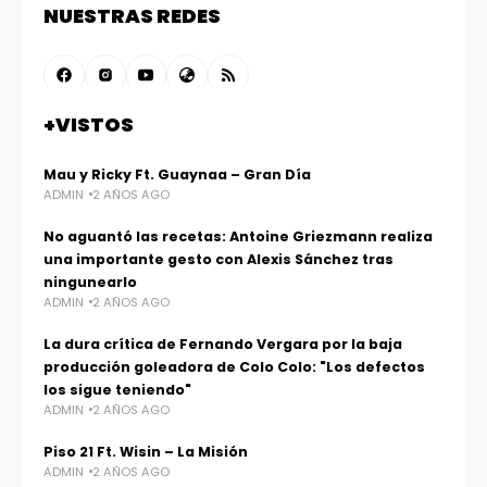
NUESTRAS REDES
+VISTOS
Mau y Ricky Ft. Guaynaa – Gran Día
ADMIN
2 AÑOS AGO
No aguantó las recetas: Antoine Griezmann realiza
una importante gesto con Alexis Sánchez tras
ningunearlo
ADMIN
2 AÑOS AGO
La dura crítica de Fernando Vergara por la baja
producción goleadora de Colo Colo: "Los defectos
los sigue teniendo"
ADMIN
2 AÑOS AGO
Piso 21 Ft. Wisin – La Misión
ADMIN
2 AÑOS AGO