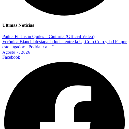
Últimas Noticias
Pailita Ft. Justin Quiles – Cinturita (Official Video)
Verónica Bianchi destapa la lucha entre la U, Colo Colo y la UC por
este jugador: "Podría ir a…"
Agosto 7, 2026
Facebook