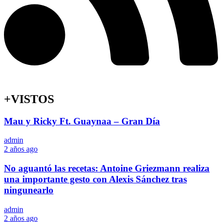
+VISTOS
Mau y Ricky Ft. Guaynaa – Gran Día
admin
2 años ago
No aguantó las recetas: Antoine Griezmann realiza
una importante gesto con Alexis Sánchez tras
ningunearlo
admin
2 años ago