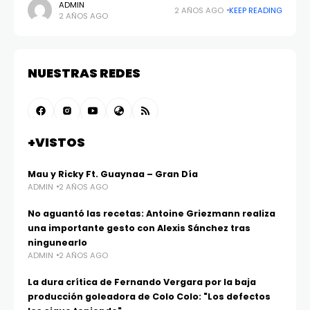
muestra la doble vida del doctor Gerardo Cruchaga en
ADMIN
2 AÑOS AGO
KEEP READING
2 AÑOS AGO
la teleserie
NUESTRAS REDES
+VISTOS
Mau y Ricky Ft. Guaynaa – Gran Día
ADMIN
2 AÑOS AGO
No aguantó las recetas: Antoine Griezmann realiza
una importante gesto con Alexis Sánchez tras
ningunearlo
ADMIN
2 AÑOS AGO
La dura crítica de Fernando Vergara por la baja
producción goleadora de Colo Colo: "Los defectos