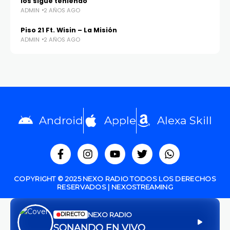
los sigue teniendo"
ADMIN
2 AÑOS AGO
Piso 21 Ft. Wisin – La Misión
ADMIN
2 AÑOS AGO
Android
Apple
Alexa Skill
COPYRIGHT © 2025 NEXO RADIO TODOS LOS DERECHOS
RESERVADOS | NEXOSTREAMING
NEXO RADIO
DIRECTO
SONANDO EN VIVO