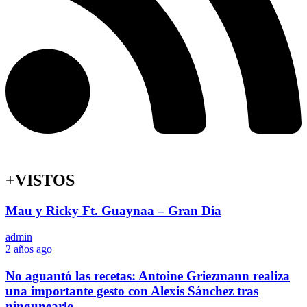
+VISTOS
Mau y Ricky Ft. Guaynaa – Gran Día
admin
2 años ago
No aguantó las recetas: Antoine Griezmann realiza
una importante gesto con Alexis Sánchez tras
ningunearlo