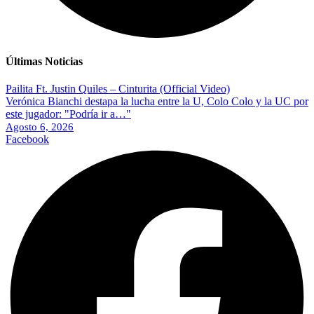
Últimas Noticias
Pailita Ft. Justin Quiles – Cinturita (Official Video)
Verónica Bianchi destapa la lucha entre la U, Colo Colo y la UC por
este jugador: "Podría ir a…"
Agosto 6, 2026
Facebook