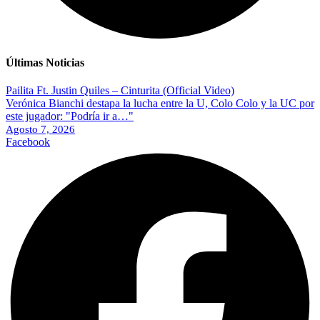
Últimas Noticias
Pailita Ft. Justin Quiles – Cinturita (Official Video)
Verónica Bianchi destapa la lucha entre la U, Colo Colo y la UC por
este jugador: "Podría ir a…"
Agosto 7, 2026
Facebook