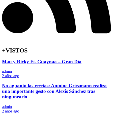
+VISTOS
Mau y Ricky Ft. Guaynaa – Gran Día
admin
2 años ago
No aguantó las recetas: Antoine Griezmann realiza
una importante gesto con Alexis Sánchez tras
ningunearlo
admin
2 años ago