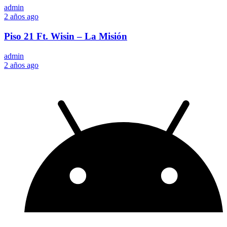
admin
2 años ago
Piso 21 Ft. Wisin – La Misión
admin
2 años ago