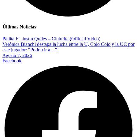
Últimas Noticias
Pailita Ft. Justin Quiles – Cinturita (Official Video)
Verónica Bianchi destapa la lucha entre la U, Colo Colo y la UC por
este jugador: "Podría ir a…"
Agosto 7, 2026
Facebook