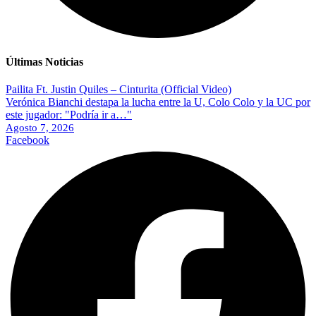
Últimas Noticias
Pailita Ft. Justin Quiles – Cinturita (Official Video)
Verónica Bianchi destapa la lucha entre la U, Colo Colo y la UC por
este jugador: "Podría ir a…"
Agosto 7, 2026
Facebook