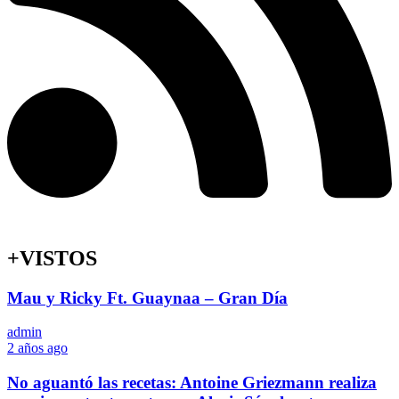
+VISTOS
Mau y Ricky Ft. Guaynaa – Gran Día
admin
2 años ago
No aguantó las recetas: Antoine Griezmann realiza