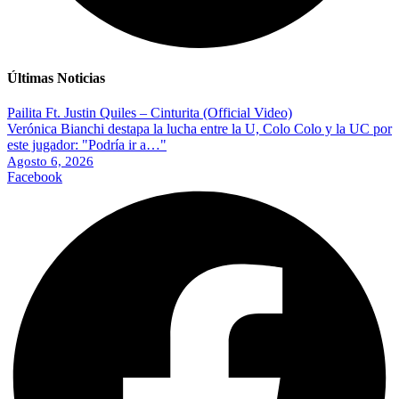
Últimas Noticias
Pailita Ft. Justin Quiles – Cinturita (Official Video)
Verónica Bianchi destapa la lucha entre la U, Colo Colo y la UC por
este jugador: "Podría ir a…"
Agosto 6, 2026
Facebook