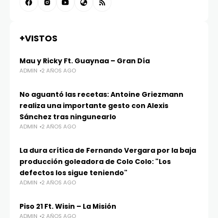
+VISTOS
Mau y Ricky Ft. Guaynaa – Gran Día
ADMIN
2 AÑOS AGO
No aguantó las recetas: Antoine Griezmann
realiza una importante gesto con Alexis
Sánchez tras ningunearlo
ADMIN
2 AÑOS AGO
La dura crítica de Fernando Vergara por la baja
producción goleadora de Colo Colo: "Los
defectos los sigue teniendo"
ADMIN
2 AÑOS AGO
Piso 21 Ft. Wisin – La Misión
ADMIN
2 AÑOS AGO