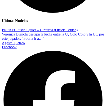
Últimas Noticias
Pailita Ft. Justin Quiles – Cinturita (Official Video)
Verónica Bianchi destapa la lucha entre la U, Colo Colo y la UC por
este jugador: "Podría ir a…"
Agosto 7, 2026
Facebook