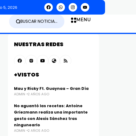
o 5, 2026
MENU
BUSCAR NOTICIA...
NUESTRAS REDES
+VISTOS
Mau y Ricky Ft. Guaynaa – Gran Día
ADMIN
2 AÑOS AGO
No aguantó las recetas: Antoine
Griezmann realiza una importante
gesto con Alexis Sánchez tras
ningunearlo
ADMIN
2 AÑOS AGO