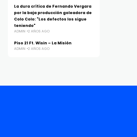
La dura crítica de Fernando Vergara
por la baja producción goleadora de
Colo Colo: "Los defectos los sigue
teniendo"
ADMIN
2 AÑOS AGO
Piso 21 Ft. Wisin – La Misión
ADMIN
2 AÑOS AGO