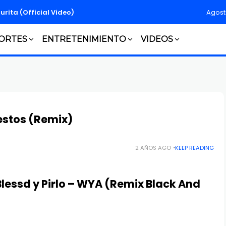
turita (Official Video)
Agost
ORTES
ENTRETENIMIENTO
VIDEOS
uestos (Remix)
2 AÑOS AGO
KEEP READING
 Blessd y Pirlo – WYA (Remix Black And