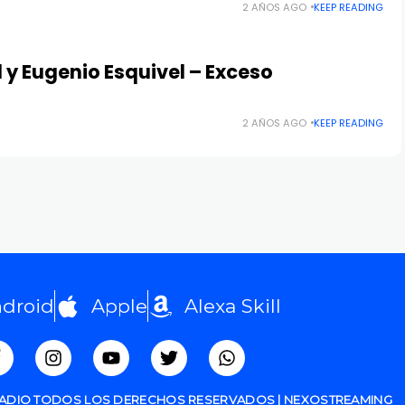
2 AÑOS AGO
KEEP READING
d y Eugenio Esquivel – Exceso
2 AÑOS AGO
KEEP READING
droid
Apple
Alexa Skill
RADIO TODOS LOS DERECHOS RESERVADOS | NEXOSTREAMING