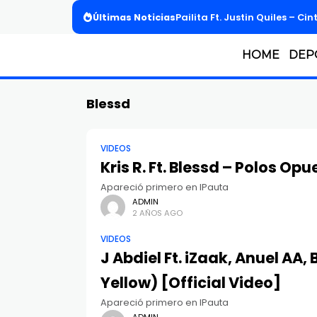
Últimas Noticias
Pailita Ft. Justin Quiles – Cin
HOME
DEP
Blessd
VIDEOS
Kris R. Ft. Blessd – Polos Op
Apareció primero en IPauta
ADMIN
2 AÑOS AGO
VIDEOS
J Abdiel Ft. iZaak, Anuel AA,
Yellow) [Official Video]
Apareció primero en IPauta
ADMIN