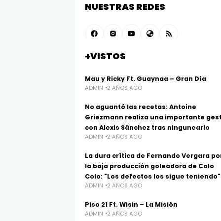
NUESTRAS REDES
+VISTOS
Mau y Ricky Ft. Guaynaa – Gran Día
ADMIN
2 AÑOS AGO
No aguantó las recetas: Antoine
Griezmann realiza una importante ges
con Alexis Sánchez tras ningunearlo
ADMIN
2 AÑOS AGO
La dura crítica de Fernando Vergara po
la baja producción goleadora de Colo
Colo: "Los defectos los sigue teniendo"
ADMIN
2 AÑOS AGO
Piso 21 Ft. Wisin – La Misión
ADMIN
2 AÑOS AGO