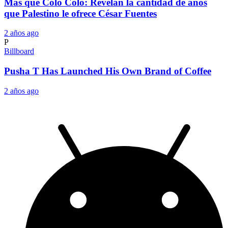
Más que Colo Colo: Revelan la cantidad de años
que Palestino le ofrece César Fuentes
2 años ago
P
Billboard
Pusha T Has Launched His Own Brand of Coffee
2 años ago