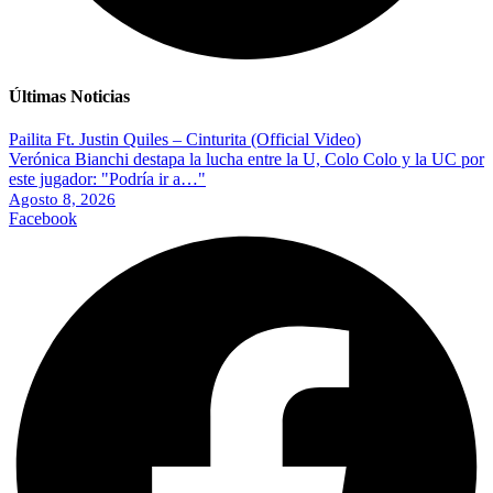
Últimas Noticias
Pailita Ft. Justin Quiles – Cinturita (Official Video)
Verónica Bianchi destapa la lucha entre la U, Colo Colo y la UC por
este jugador: "Podría ir a…"
Agosto 8, 2026
Facebook