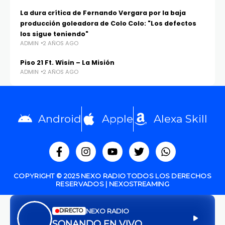
La dura crítica de Fernando Vergara por la baja
producción goleadora de Colo Colo: "Los defectos
los sigue teniendo"
ADMIN
2 AÑOS AGO
Piso 21 Ft. Wisin – La Misión
ADMIN
2 AÑOS AGO
Android
Apple
Alexa Skill
COPYRIGHT © 2025 NEXO RADIO TODOS LOS DERECHOS
RESERVADOS | NEXOSTREAMING
NEXO RADIO
DIRECTO
SONANDO EN VIVO