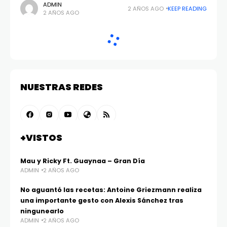
ADMIN
2 AÑOS AGO
KEEP READING
2 AÑOS AGO
NUESTRAS REDES
+VISTOS
Mau y Ricky Ft. Guaynaa – Gran Día
ADMIN
2 AÑOS AGO
No aguantó las recetas: Antoine Griezmann realiza
una importante gesto con Alexis Sánchez tras
ningunearlo
ADMIN
2 AÑOS AGO