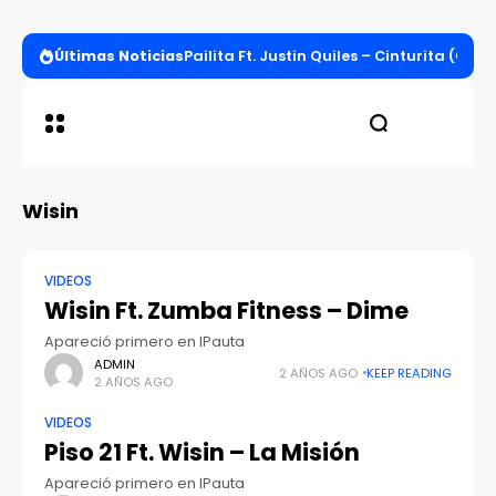
Últimas Noticias
Pailita Ft. Justin Quiles – Cinturita (Offi
Wisin
VIDEOS
Wisin Ft. Zumba Fitness – Dime
Apareció primero en IPauta
ADMIN
2 AÑOS AGO
KEEP READING
2 AÑOS AGO
VIDEOS
Piso 21 Ft. Wisin – La Misión
Apareció primero en IPauta