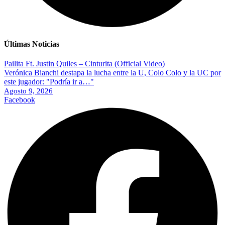
Últimas Noticias
Pailita Ft. Justin Quiles – Cinturita (Official Video)
Verónica Bianchi destapa la lucha entre la U, Colo Colo y la UC por
este jugador: "Podría ir a…"
Agosto 9, 2026
Facebook