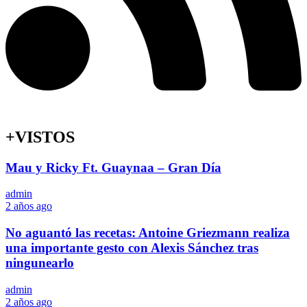
+VISTOS
Mau y Ricky Ft. Guaynaa – Gran Día
admin
2 años ago
No aguantó las recetas: Antoine Griezmann realiza
una importante gesto con Alexis Sánchez tras
ningunearlo
admin
2 años ago