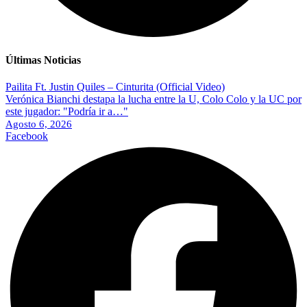
Últimas Noticias
Pailita Ft. Justin Quiles – Cinturita (Official Video)
Verónica Bianchi destapa la lucha entre la U, Colo Colo y la UC por
este jugador: "Podría ir a…"
Agosto 6, 2026
Facebook