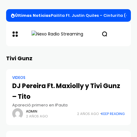
Últimas Noticias
Pailita Ft. Justin Quiles – Cinturita (Offi
Tivi Gunz
VIDEOS
DJ Pereira Ft. Maxiolly y Tivi Gunz
– Tito
Apareció primero en IPauta
ADMIN
2 AÑOS AGO
KEEP READING
2 AÑOS AGO