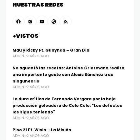
NUESTRAS REDES
+VISTOS
Mau y Ricky Ft. Guaynaa – Gran Día
ADMIN
2 AÑOS AGO
No aguantó las recetas: Antoine Griezmann realiza
una importante gesto con Alexis Sánchez tras
ningunearlo
ADMIN
2 AÑOS AGO
La dura crítica de Fernando Vergara por la baja
producción goleadora de Colo Colo: "Los defectos
los sigue teniendo"
ADMIN
2 AÑOS AGO
Piso 21 Ft. Wisin – La Misión
ADMIN
2 AÑOS AGO