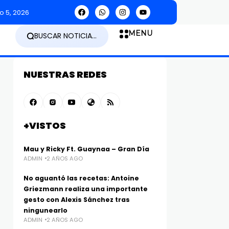
o 5, 2026
MENU
BUSCAR NOTICIA...
NUESTRAS REDES
+VISTOS
Mau y Ricky Ft. Guaynaa – Gran Día
ADMIN
2 AÑOS AGO
No aguantó las recetas: Antoine
Griezmann realiza una importante
gesto con Alexis Sánchez tras
ningunearlo
ADMIN
2 AÑOS AGO