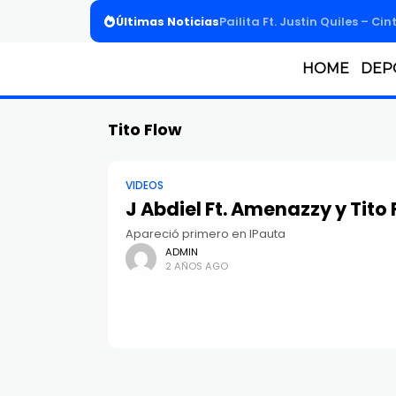
Últimas Noticias
Pailita Ft. Justin Quiles – Cin
HOME
DEP
Tito Flow
VIDEOS
J Abdiel Ft. Amenazzy y Tito 
Apareció primero en IPauta
ADMIN
2 AÑOS AGO