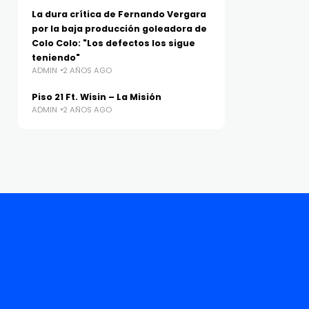
La dura crítica de Fernando Vergara
por la baja producción goleadora de
Colo Colo: "Los defectos los sigue
teniendo"
ADMIN
2 AÑOS AGO
Piso 21 Ft. Wisin – La Misión
ADMIN
2 AÑOS AGO