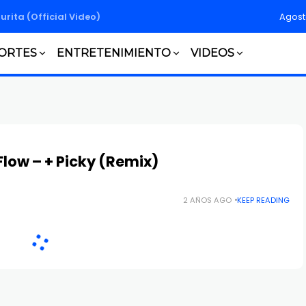
turita (Official Video)
Agost
ORTES
ENTRETENIMIENTO
VIDEOS
Flow – + Picky (Remix)
2 AÑOS AGO
KEEP READING