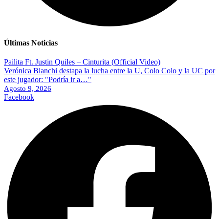
Últimas Noticias
Pailita Ft. Justin Quiles – Cinturita (Official Video)
Verónica Bianchi destapa la lucha entre la U, Colo Colo y la UC por
este jugador: "Podría ir a…"
Agosto 9, 2026
Facebook