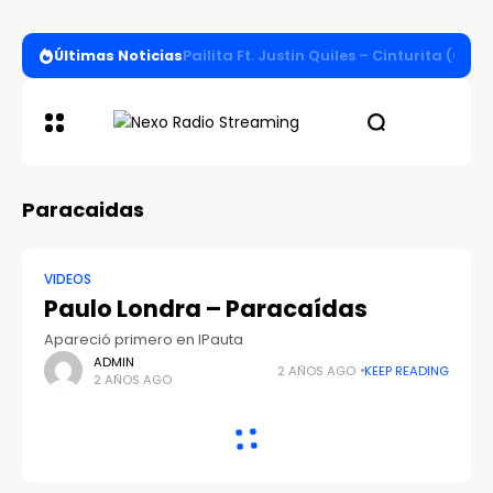
Últimas Noticias
Pailita Ft. Justin Quiles – Cinturita (Offi
Paracaidas
VIDEOS
Paulo Londra – Paracaídas
Apareció primero en IPauta
ADMIN
2 AÑOS AGO
KEEP READING
2 AÑOS AGO