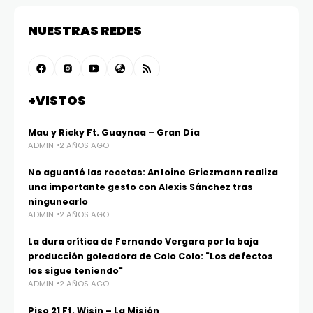
NUESTRAS REDES
+VISTOS
Mau y Ricky Ft. Guaynaa – Gran Día
ADMIN
2 AÑOS AGO
No aguantó las recetas: Antoine Griezmann realiza
una importante gesto con Alexis Sánchez tras
ningunearlo
ADMIN
2 AÑOS AGO
La dura crítica de Fernando Vergara por la baja
producción goleadora de Colo Colo: "Los defectos
los sigue teniendo"
ADMIN
2 AÑOS AGO
Piso 21 Ft. Wisin – La Misión