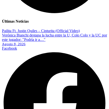
Últimas Noticias
Pailita Ft. Justin Quiles – Cinturita (Official Video)
Verónica Bianchi destapa la lucha entre la U, Colo Colo y la UC por
este jugador: "Podría ir a…"
Agosto 8, 2026
Facebook