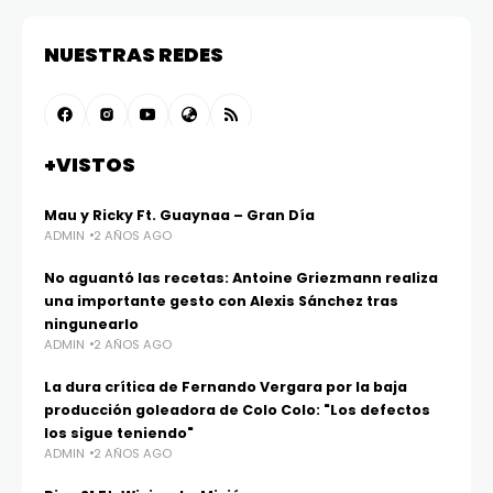
NUESTRAS REDES
+VISTOS
Mau y Ricky Ft. Guaynaa – Gran Día
ADMIN
2 AÑOS AGO
No aguantó las recetas: Antoine Griezmann realiza
una importante gesto con Alexis Sánchez tras
ningunearlo
ADMIN
2 AÑOS AGO
La dura crítica de Fernando Vergara por la baja
producción goleadora de Colo Colo: "Los defectos
los sigue teniendo"
ADMIN
2 AÑOS AGO