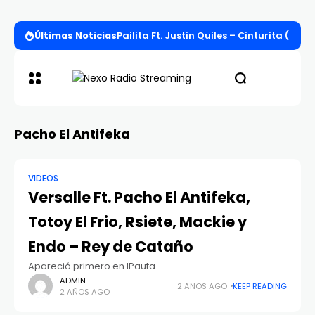
Últimas Noticias
Pailita Ft. Justin Quiles – Cinturita (Offi
Pacho El Antifeka
VIDEOS
Versalle Ft. Pacho El Antifeka,
Totoy El Frio, Rsiete, Mackie y
Endo – Rey de Cataño
Apareció primero en IPauta
ADMIN
2 AÑOS AGO
KEEP READING
2 AÑOS AGO