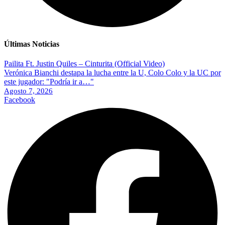
Últimas Noticias
Pailita Ft. Justin Quiles – Cinturita (Official Video)
Verónica Bianchi destapa la lucha entre la U, Colo Colo y la UC por
este jugador: "Podría ir a…"
Agosto 7, 2026
Facebook