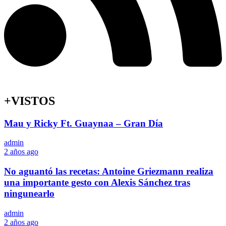
+VISTOS
Mau y Ricky Ft. Guaynaa – Gran Día
admin
2 años ago
No aguantó las recetas: Antoine Griezmann realiza
una importante gesto con Alexis Sánchez tras
ningunearlo
admin
2 años ago