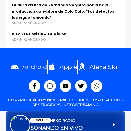
La dura crítica de Fernando Vergara por la baja
producción goleadora de Colo Colo: "Los defectos
los sigue teniendo"
ADMIN
2 AÑOS AGO
Piso 21 Ft. Wisin – La Misión
ADMIN
2 AÑOS AGO
Android
Apple
Alexa Skill
COPYRIGHT © 2025 NEXO RADIO TODOS LOS DERECHOS
RESERVADOS | NEXOSTREAMING
NEXO RADIO
DIRECTO
SONANDO EN VIVO