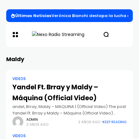
Últimas Noticias
Verónica Bianchi destapa la lucha entre l
Maldy
VIDEOS
Yandel Ft. Brray y Maldy –
Máquina (Official Video)
andel, Brray, Maldy – MAQUINA | (Official Video) The post
Yandel Ft. Brray y Maldy – Máquina (Official Video)
appeared first on iPauta.Com. Apareció primero en
ADMIN
2 AÑOS AGO
KEEP READING
2 AÑOS AGO
IPauta
VIDEOS